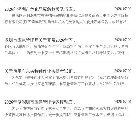
进适用智能装备在森林防灭火领域的实战化应用，提升我市森林火灾防控和应
2026-07-02
2026年深圳市危化品应急救援队伍应急物资补充采购项目的采购公告
急处置能力，深圳市应...
参照国家和深圳市有关招标采购的相关法律法规及政策，中国远东国际招
标有限公司(以下简称为“采购代理机构”)受采购人的委托发布公告，欢迎有相应
资质和能力的潜在投标人参加本次采购活动。 一、项目概况 2026年深
圳市危化品应急救援队伍应急物资补充采购项目的潜在投标人应登录“远东招标
2026-07-02
深圳市应急管理局关于开展2026年下半年安全生产考试工作的通知
深圳（www...
各区（大鹏新区、深汕特别合作区）应急管理局，各安全生产培训机构，各有
关单位： 为便利全市安全生产培训机构和广大考生培训考试安排，确保安
全生产考试组织工作平稳有序，根据《中华人民共和国安全生产法》《生产经
营单位安全培训规定》《特种作业人员安全技术培训考核管理规定》《安全生
2026-07-02
关于启用广东省特种作业实操考试题库的公告
产考试机构和考试点管理规...
为落实《特种作业人员安全技术培训考核管理规定》（应急管理部令第19
号）相关规定，按照应急管理部、省应急管理厅工作要求，自2026年7月1日
起，我市正式启用广东省特种作业实操考评系统和省实操考试题库（试题、评
分标准、操作要点及扣分细则按照《广东省特种作业安全技术实际操作考试指
2026-07-01
2026年度深圳市应急管理专家库动态调整专家名单公示
南》标准实施），特...
为充分发挥应急管理专家在安全生产、应急管理和防灾减灾救灾过程中的
决策咨询和技术支撑作用，进一步提高我市应急管理工作水平，根据《深圳市
应急管理专家管理服务办法》（深应急规〔2022〕5号）有关规定，深圳市应急
管理局组织开展2026年度深圳市应急管理专家库动态调整工作。经审核遴选，
拟调出7名专家...