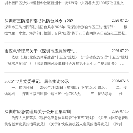
圳市福田区沙头街道新华社区新洲十一街139号中央西谷大厦1806获取征集文
件，并于2026年8月7日14点30分（北京时间）前递交响应文件。 一、项目
基本情况 项目编号：LD2026EP-SZC051 项目名称：市应急...
2026-07-25
深圳市三防指挥部防汛防台风令（2026年1号）
深圳市三防指挥部防汛防台风令2026年1号深汕特别合作区三防指挥部： 根
据气象、水文、海洋部门预测，台风“红霞”将于25日夜间到26日在深汕正面登
陆，预计7月25日傍晚起对你区造成严重风雨浪潮洪影响。为做好台风防御工
作，坚持人民至上、生命至上，经市三防指挥部研究决定，请你区于2026年7月
2026-07-20
市应急管理局关于《深圳市应急管理“十五五”规划（征求意见稿）》公开征求意见的通知
25...
依据《现代化应急体系建设“十五五”规划》《广东省应急管理“十五五”规划
（征求意见稿）》《深圳市国民经济和社会发展第十五个五年规划纲要》，市
应急管理局组织编制了《深圳市应急管理“十五五”规划（征求意见稿）》，现面
向社会公开征求意见。有关单位或各界人士如有意见或建议，可通过电子邮件
2026-07-16
2026年7月党委书记、局长接访公示
或信函邮寄等途...
一、接访时间 2026年7月23日（星期四）下午15:00-18:00。 二、接
访地点 深圳市福田区福中路市民中心C区5楼。 三、接访领导 姓
名：郑雪峰 职务：党委书记、局长 四、注意事项 （一）请来访人
至少提前3个工作日预约，提前说明来访事项并将相关诉求材料发到yjglj@...
2026-07-15
深圳市应急管理局关于公开征集深圳市森林防灭火智能装备产品信息及相关测试方案的公告
为深入贯彻落实《现代化应急体系建设“十五五”规划》《关于加快应急管理
装备创新发展的指导意见》《关于加快应急机器人发展的指导意见》《深圳市
促进安全节能环保产业集群高质量发展的若干措施》等政策精神，加快推动先