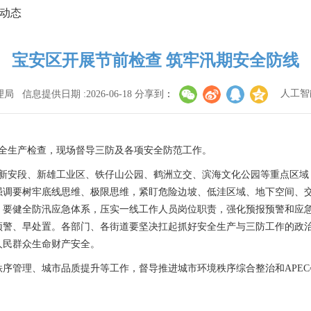
动态
宝安区开展节前检查 筑牢汛期安全防线
管理局
信息提供日期 :2026-06-18
分享到
：
人工智
全生产检查，现场督导三防及各项安全防范工作。
新安段、新雄工业区、铁仔山公园、鹤洲立交、滨海文化公园等重点区域
强调要树牢底线思维、极限思维，紧盯危险边坡、低洼区域、地下空间、
。要健全防汛应急体系，压实一线工作人员岗位职责，强化预报预警和应
预警、早处置。各部门、各街道要坚决扛起抓好安全生产与三防工作的政
人民群众生命财产安全。
管理、城市品质提升等工作，督导推进城市环境秩序综合整治和APEC