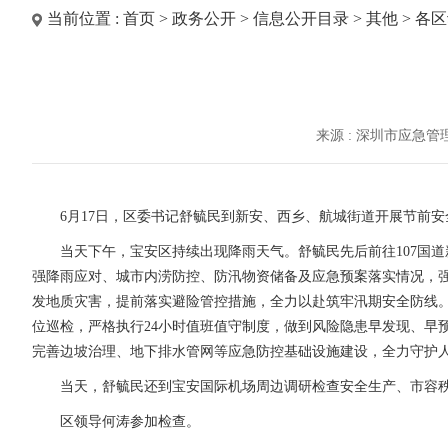
当前位置 :
首页
>
政务公开
>
信息公开目录
>
其他
>
各区
来源 : 深圳市应急
6月17日，区委书记舒毓民到新安、西乡、航城街道开展节前安
当天下午，宝安区持续出现降雨天气。舒毓民先后前往107国道
强降雨应对、城市内涝防控、防汛物资储备及应急预案落实情况，
发地质灾害，提前落实避险管控措施，全力以赴筑牢汛期安全防线
位巡检，严格执行24小时值班值守制度，做到风险隐患早发现、早
完善边坡治理、地下排水管网等应急防控基础设施建设，全力守护
当天，舒毓民还到宝安国际机场周边调研检查安全生产、市容秩序
区领导何涛参加检查。