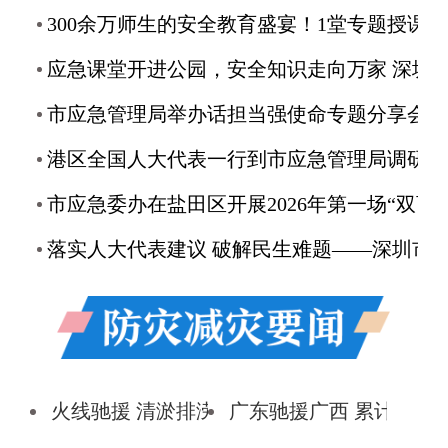
300余万师生的安全教育盛宴！1堂
应急课堂开进公园，安全知识走向万家 深圳启动2026年
市应急管理局举办话担当强使命专题分享会提升青年干部宗旨意识
港区全国人大代表一行到市应急管理局调研交流
市应急委办在盐田区开展2026年第
落实人大代表建议 破解民生难题——深圳市应急管理局创新推出“深圳惠家保”打造民生
火线驰援 清淤排涝 广东持续支援广西开展抢险救灾工
广东驰援广西 累计安全转