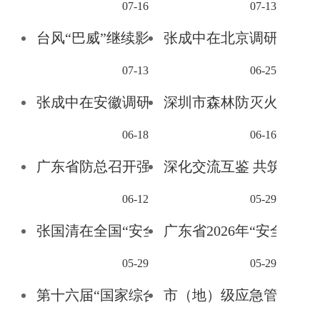
07-16
07-13
台风“巴威”继续影响中国北部海域
张成中在北京调研防汛
07-13
06-25
张成中在安徽调研安全生产和防汛救灾工作
深圳市森林防灭火指挥部办公室组织召开202
06-18
06-16
广东省防总召开强降雨防御工作视频会议 全力打赢“龙舟水”防御硬
深化交流互鉴 共筑安全防线—陕西省决策咨
06-12
05-29
张国清在全国“安全生产月”活动启动仪式上强调 提高隐患排查整治质效 牢牢守住安全发
广东省2026年“安全生
05-29
05-29
第十六届“国家综合防灾减灾与可持续发展论坛”和“安全校园·2026”地震应急演练在江西南
市（地）级应急管理局局长专