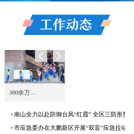
300余万师生的安全教育盛宴！1堂专题授课+4场实战演练+8大主题体验
应急课堂开进公园，安全知识走向万家 深圳启动2026年防灾减灾宣传周
南山全力以赴防御台风“红霞” 全区三防形势总体平稳 城市公共服务
市应急委办在大鹏新区开展“双盲”应急拉动演练